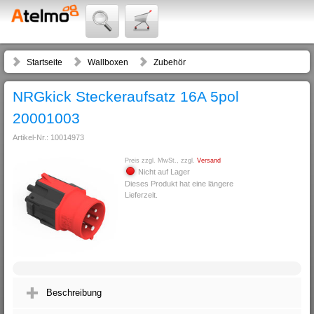
Startseite
Wallboxen
Zubehör
NRGkick Steckeraufsatz 16A 5pol
20001003
Artikel-Nr.: 10014973
Preis zzgl. MwSt., zzgl.
Versand
Nicht auf Lager
Dieses Produkt hat eine längere
Lieferzeit.
Beschreibung