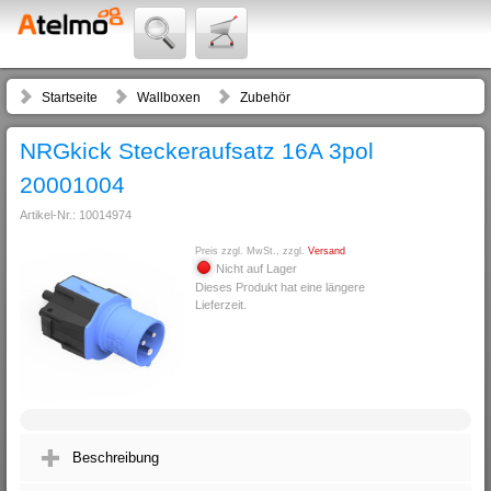
Startseite
Wallboxen
Zubehör
NRGkick Steckeraufsatz 16A 3pol
20001004
Artikel-Nr.: 10014974
Preis zzgl. MwSt., zzgl.
Versand
Nicht auf Lager
Dieses Produkt hat eine längere
Lieferzeit.
Beschreibung