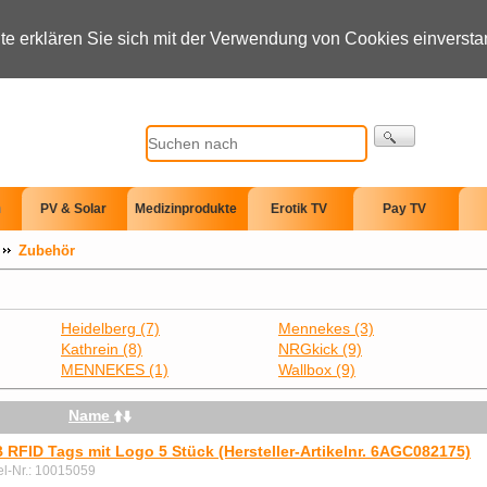
te erklären Sie sich mit der Verwendung von Cookies einverst
n
PV & Solar
Medizinprodukte
Erotik TV
Pay TV
Zubehör
Heidelberg (7)
Mennekes (3)
Kathrein (8)
NRGkick (9)
MENNEKES (1)
Wallbox (9)
Name
 RFID Tags mit Logo 5 Stück (Hersteller-Artikelnr. 6AGC082175)
kel-Nr.: 10015059