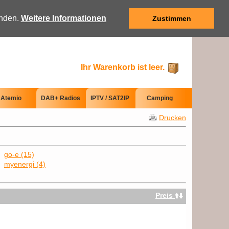
anden.
Weitere Informationen
Zustimmen
Ihr Warenkorb ist leer.
Atemio
DAB+ Radios
IPTV / SAT2IP
Camping
Drucken
go-e (15)
myenergi (4)
Preis