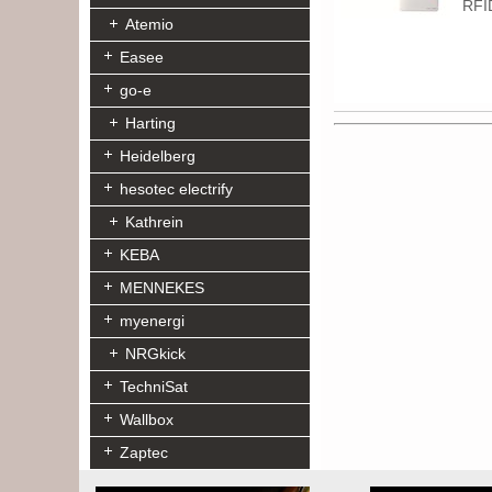
RFI
Atemio
Easee
go-e
Harting
Heidelberg
hesotec electrify
Kathrein
KEBA
MENNEKES
myenergi
NRGkick
TechniSat
Wallbox
Zaptec