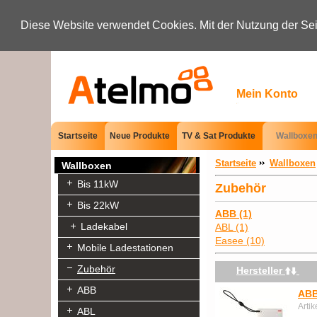
Diese Website verwendet Cookies. Mit der Nutzung der Sei
Startseite
Neue Produkte
TV & Sat Produkte
Wallboxe
Startseite
Wallboxen
Wallboxen
Bis 11kW
Zubehör
Bis 22kW
ABB (1)
Ladekabel
ABL (1)
Easee (10)
Mobile Ladestationen
Zubehör
Hersteller
ABB
ABB
Arti
ABL