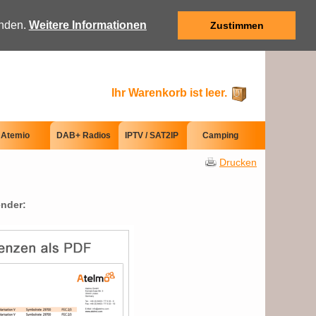
anden.
Weitere Informationen
Zustimmen
Ihr Warenkorb ist leer.
Atemio
DAB+ Radios
IPTV / SAT2IP
Camping
Drucken
ender: