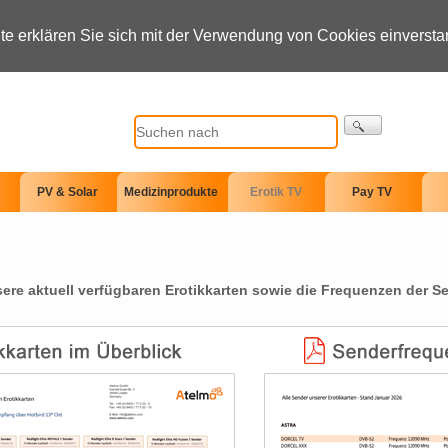
te erklären Sie sich mit der Verwendung von Cookies einverst
PV & Solar
Medizinprodukte
Erotik TV
Pay TV
sere aktuell verfügbaren Erotikkarten sowie die Frequenzen der S