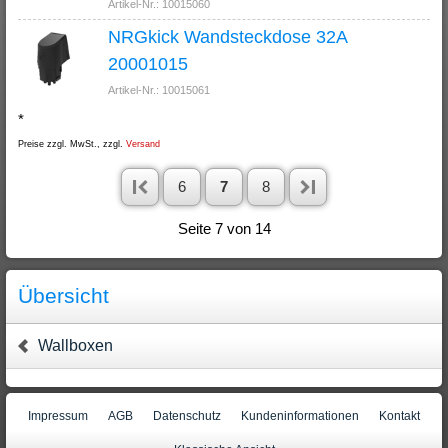
Artikel-Nr.: 10015060
NRGkick Wandsteckdose 32A
20001015
Artikel-Nr.: 10015061
*
Preise zzgl. MwSt., zzgl.
Versand
6
7
8
Seite 7 von 14
Übersicht
Wallboxen
Impressum
AGB
Datenschutz
Kundeninformationen
Kontakt