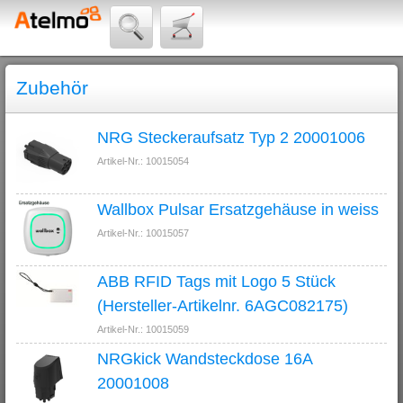
Zubehör
NRG Steckeraufsatz Typ 2 20001006
Artikel-Nr.: 10015054
Wallbox Pulsar Ersatzgehäuse in weiss
Artikel-Nr.: 10015057
ABB RFID Tags mit Logo 5 Stück
(Hersteller-Artikelnr. 6AGC082175)
Artikel-Nr.: 10015059
NRGkick Wandsteckdose 16A
20001008