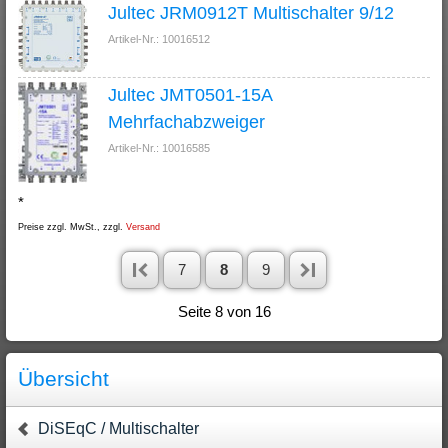
Jultec JRM0912T Multischalter 9/12
Artikel-Nr.: 10016512
Jultec JMT0501-15A
Mehrfachabzweiger
Artikel-Nr.: 10016585
*
Preise zzgl. MwSt., zzgl.
Versand
7
8
9
Seite 8 von 16
Übersicht
DiSEqC / Multischalter