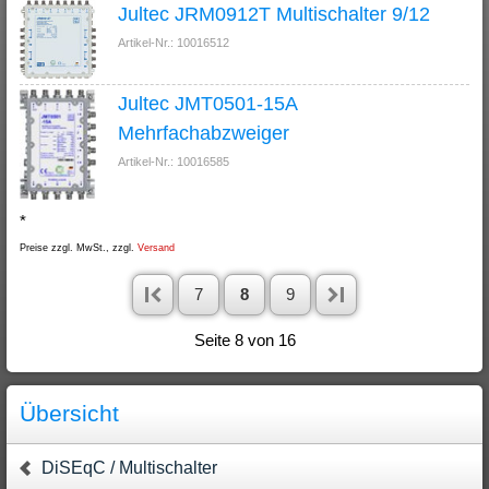
Jultec JRM0912T Multischalter 9/12
Artikel-Nr.: 10016512
Jultec JMT0501-15A
Mehrfachabzweiger
Artikel-Nr.: 10016585
*
Preise zzgl. MwSt., zzgl.
Versand
7
8
9
Seite 8 von 16
Übersicht
DiSEqC / Multischalter