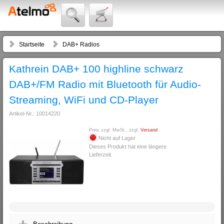
Startseite
DAB+ Radios
Kathrein DAB+ 100 highline schwarz
DAB+/FM Radio mit Bluetooth für Audio-
Streaming, WiFi und CD-Player
Artikel-Nr.: 10014220
Preis zzgl. MwSt., zzgl.
Versand
Nicht auf Lager
Dieses Produkt hat eine längere
Lieferzeit.